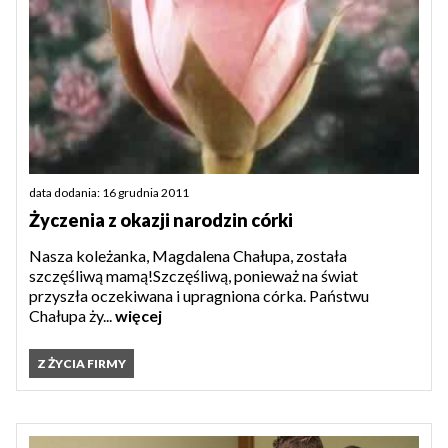
data dodania: 16 grudnia 2011
Życzenia z okazji narodzin córki
Nasza koleżanka, Magdalena Chałupa, została
szczęśliwą mamą!Szczęśliwą, ponieważ na świat
przyszła oczekiwana i upragniona córka. Państwu
Chałupa ży...
więcej
Z ŻYCIA FIRMY