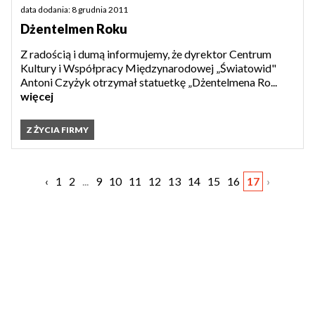
data dodania: 8 grudnia 2011
Dżentelmen Roku
Z radością i dumą informujemy, że dyrektor Centrum
Kultury i Współpracy Międzynarodowej „Światowid"
Antoni Czyżyk otrzymał statuetkę „Dżentelmena Ro...
więcej
Z ŻYCIA FIRMY
‹
1
2
...
9
10
11
12
13
14
15
16
17
›