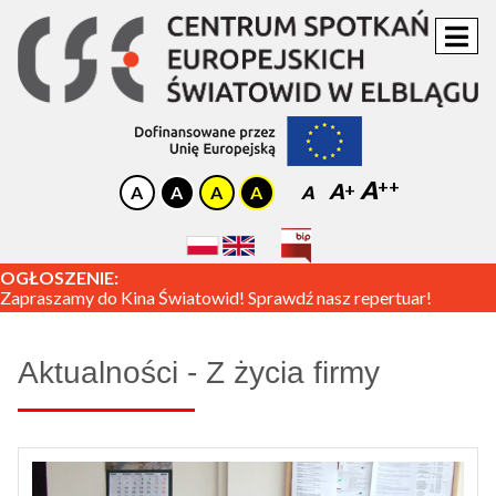
A
A
A
OGŁOSZENIE:
Zapraszamy do Kina Światowid! Sprawdź nasz repertuar!
Aktualności - Z życia firmy