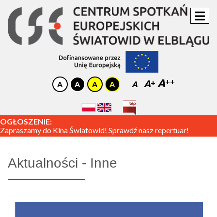
A
A
A
OGŁOSZENIE:
Zapraszamy do Kina Światowid! Sprawdź nasz repertuar!
Aktualności - Inne