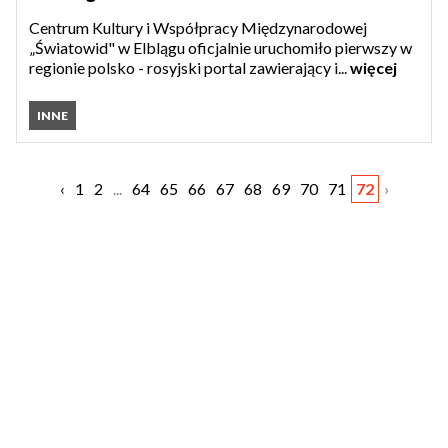
Centrum Kultury i Współpracy Międzynarodowej
„Światowid" w Elblągu oficjalnie uruchomiło pierwszy w
regionie polsko - rosyjski portal zawierający i...
więcej
INNE
‹
1
2
...
64
65
66
67
68
69
70
71
72
›