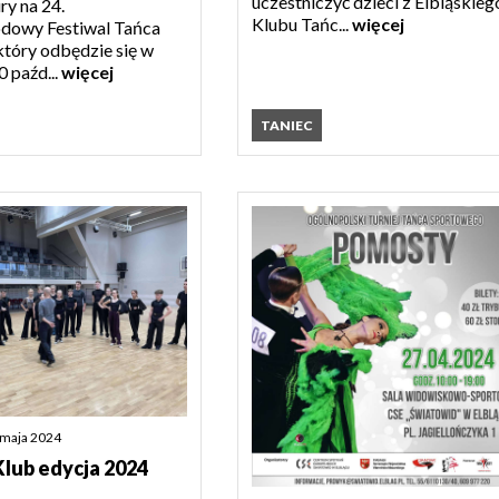
uczestniczyć dzieci z Elbląskieg
ury na 24.
Klubu Tańc...
więcej
dowy Festiwal Tańca
który odbędzie się w
 paźd...
więcej
TANIEC
 maja 2024
lub edycja 2024