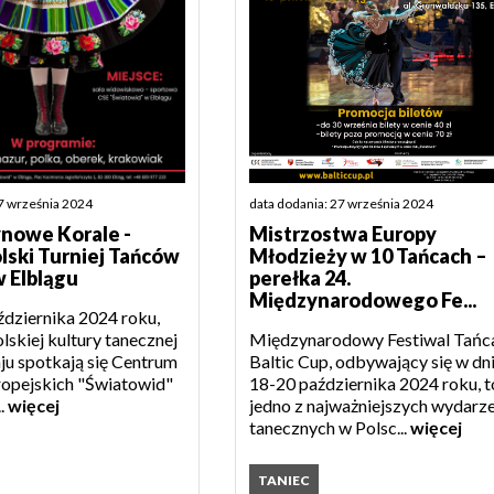
27 września 2024
data dodania: 27 września 2024
nowe Korale -
Mistrzostwa Europy
ski Turniej Tańców
Młodzieży w 10 Tańcach –
w Elblągu
perełka 24.
Międzynarodowego Fe...
ździernika 2024 roku,
lskiej kultury tanecznej
Międzynarodowy Festiwal Tańc
aju spotkają się Centrum
Baltic Cup, odbywający się w dn
opejskich "Światowid"
18-20 października 2024 roku, t
..
więcej
jedno z najważniejszych wydarz
tanecznych w Polsc...
więcej
TANIEC