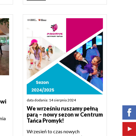
data dodania: 14 sierpnia 2024
owi
We wrześniu ruszamy pełną
parą – nowy sezon w Centrum
nia
Tańca Promyk!
Wrzesień to czas nowych