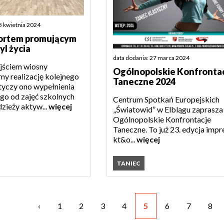
5 kwietnia 2024
portem promującym
yl życia
data dodania: 27 marca 2024
jściem wiosny
Ogólnopolskie Konfronta
my realizację kolejnego
Taneczne 2024
tyczy ono wypełnienia
go od zajęć szkolnych
Centrum Spotkań Europejskich
dzieży aktyw...
więcej
„Światowid” w Elblągu zaprasza
Ogólnopolskie Konfrontacje
Taneczne. To już 23. edycja impr
kt&o...
więcej
TANIEC
‹
1
2
3
4
5
6
7
8