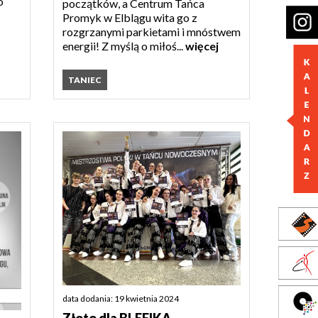
o
początków, a Centrum Tańca
Promyk w Elblągu wita go z
rozgrzanymi parkietami i mnóstwem
energii! Z myślą o miłoś...
więcej
TANIEC
data dodania: 19 kwietnia 2024