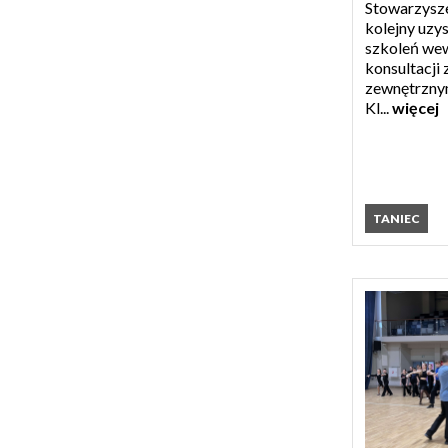
Stowarzysze
kolejny uzys
szkoleń we
konsultacji 
zewnętrzny
Kl...
więcej
TANIEC