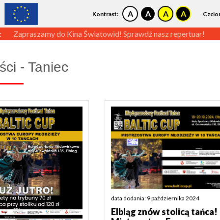
Kontrast:
Czcio
:
Zapraszamy do Kina Światowid! Sprawdź nasz repertuar!
ści - Taniec
data dodania: 9 października 2024
Elbląg znów stolicą tańca!