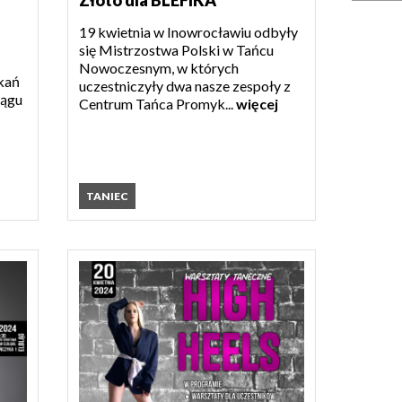
Złoto dla BLEFIKA
19 kwietnia w Inowrocławiu odbyły
się Mistrzostwa Polski w Tańcu
Nowoczesnym, w których
tkań
uczestniczyły dwa nasze zespoły z
lągu
Centrum Tańca Promyk...
więcej
TANIEC