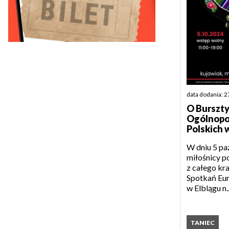
data dodania: 
O Burszty
Ogólnopol
Polskich 
W dniu 5 pa
miłośnicy po
z całego kr
Spotkań Eur
w Elblągu n.
TANIEC