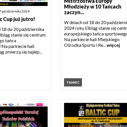
Mistrzostwa Europy
Młodzieży w 10 Tańcach
7 października 2024
zaczyn...
 Cup już jutro!
W dniach od 18 do 20 październ
2024 roku Elbląg stanie się cen
 18 do 20 października
europejskiego tańca sportoweg
lbląg stanie się centrum
Na parkiecie hali Miejskiego
go tańca
Ośrodka Sportu i Re...
więcej
Na parkiecie hali
 zmierzą się najlep...
TANIEC