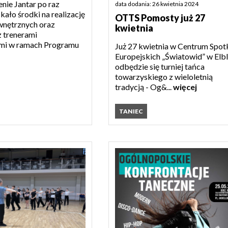
nie Jantar po raz
data dodania: 26 kwietnia 2024
kało środki na realizację
OTTS Pomosty już 27
wnętrznych oraz
kwietnia
z trenerami
mi w ramach Programu
Już 27 kwietnia w Centrum Spo
Europejskich „Światowid” w Elb
odbędzie się turniej tańca
towarzyskiego z wieloletnią
tradycją - Og&...
więcej
TANIEC