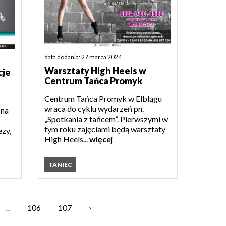
data dodania: 27 marca 2024
Warsztaty High Heels w
cje
Centrum Tańca Promyk
Centrum Tańca Promyk w Elblągu
wraca do cyklu wydarzeń pn.
 na
„Spotkania z tańcem”. Pierwszymi w
tym roku zajęciami będą warsztaty
ezy,
High Heels...
więcej
TANIEC
...
106
107
›