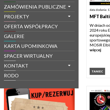
ZAMÓWIENIA PUBLICZNE
data dodania: 1
PROJEKTY
MFT Baltic
W dniach od
OFERTA WSPÓŁPRACY
2024 roku E
europejskie
GALERIE
sportowego!
MOSiR Elbląg
KARTA UPOMINKOWA
więcej
SPACER WIRTUALNY
KONTAKT
TANIEC
RODO