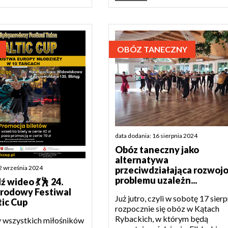
OBÓZ TANECZNY
data dodania: 16 sierpnia 2024
Obóz taneczny jako
alternatywa
12 września 2024
przeciwdziałająca rozwoj
problemu uzależn...
 wideo 💃🕺 24.
rodowy Festiwal
Już jutro, czyli w sobotę 17 sierp
tic Cup
rozpocznie się obóz w Kątach
Rybackich, w którym będą
 wszystkich miłośników