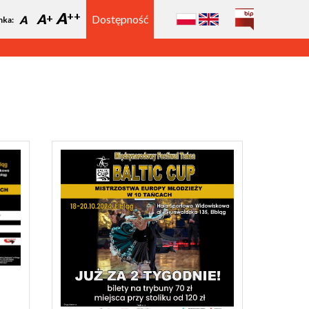
A
A
Dostępność
A
nka: