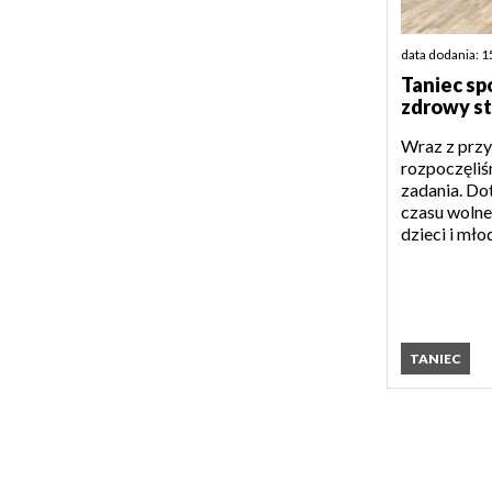
data dodania: 1
Taniec s
zdrowy st
Wraz z przy
rozpoczęliś
zadania. Do
czasu wolne
dzieci i mło
TANIEC